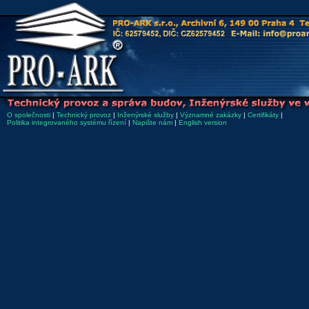
O společnosti
|
Technický provoz
|
Inženýrské služby
|
Významné zakázky
|
Certifikáty
|
Politika integrovaného systému řízení
|
Napište nám
|
English version